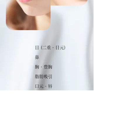
目 (二重・目元)
鼻
胸・豊胸
脂肪吸引
口元・唇